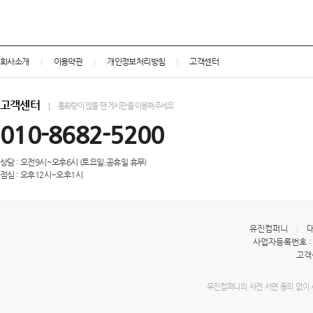
회사소개
이용약관
개인정보처리방침
고객센터
고객센터
통화량이 많을 땐 게시판을 이용해주세요
010-8682-5200
상담 : 오전9시~오후6시 (토요일,공휴일 휴무)
점심 : 오후12시~오후1시
유진컴퍼니
대
사업자등록번호 : 4
고객센
유진컴퍼니의 사전 서면 동의 없이 사