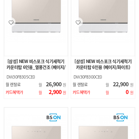
[삼성] NEW 비스포크 식기세척기
[삼성] NEW 비스포크 식기세척기
카운터탑 6인용_열풍건조 (베이지/
카운터탑 6인용 (베이지/화이트)
화이트)
DW30FB305CE0
DW30FB300CE0
DW30FB305CW0
DW30FB300CW0
26,900
22,900
월 렌탈료
월 렌탈료
월
원
월
원
2,900
0
카드혜택가
카드혜택가
월
원
월
원