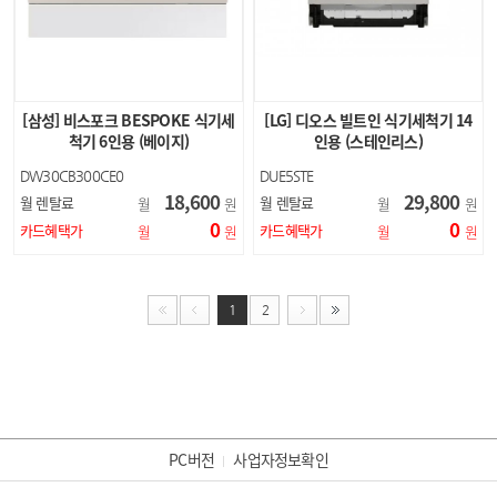
[삼성] 비스포크 BESPOKE 식기세
[LG] 디오스 빌트인 식기세척기 14
척기 6인용 (베이지)
인용 (스테인리스)
DW30CB300CE0
DUE5STE
18,600
29,800
월 렌탈료
월 렌탈료
월
원
월
원
0
0
카드혜택가
카드혜택가
월
원
월
원
1
2
PC버전
사업자정보확인