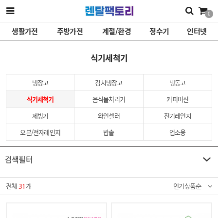
0
생활가전
주방가전
계절/환경
정수기
인터넷
식기세척기
냉장고
김치냉장고
냉동고
식기세척기
음식물처리기
커피머신
제빙기
와인셀러
전기레인지
오븐/전자레인지
밥솥
업소용
검색필터
전체
31
개
인기상품순