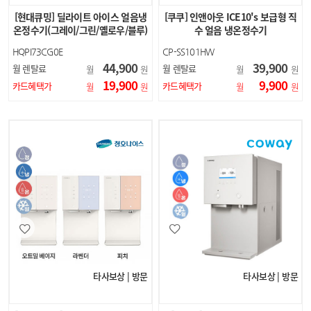
[현대큐밍] 딜라이트 아이스 얼음냉
[쿠쿠] 인앤아웃 ICE10's 보급형 직
온정수기(그레이/그린/옐로우/블루)
수 얼음 냉온정수기
HQPI73CG0E
CP-SS101HW
44,900
39,900
월 렌탈료
월 렌탈료
월
원
월
원
19,900
9,900
카드혜택가
카드혜택가
월
원
월
원
타사보상 | 방문
타사보상 | 방문