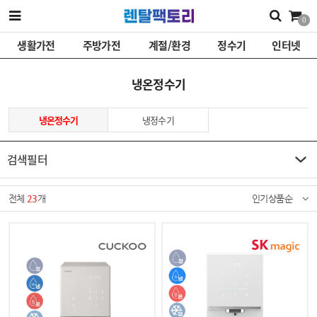
0
생활가전
주방가전
계절/환경
정수기
인터넷
냉온정수기
냉온정수기
냉정수기
검색필터
전체
23
개
인기상품순