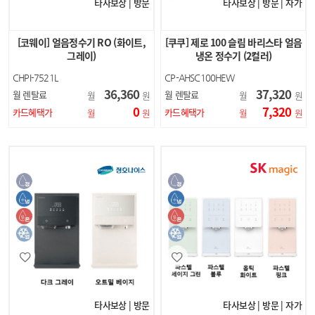
타사보상 | 방문
타사보상 | 방문 | 자가
[코웨이] 얼음정수기 RO (화이트,
[쿠쿠] 제로 100 슬림 바리스타 얼음
그레이)
냉온 정수기 (2컬러)
CHPI-7521L
CP-AHSC100HEW
CP-AHSC100HEB
36,360
37,320
월 렌탈료
월 렌탈료
월
원
월
원
0
7,320
카드혜택가
카드혜택가
월
원
월
원
타사보상 | 방문
타사보상 | 방문 | 자가