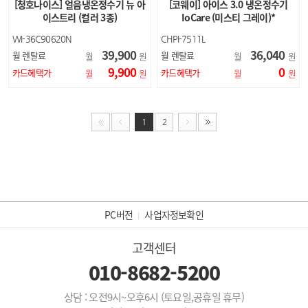
[청호나이스] 얼음냉온정수기 뉴 아
[코웨이] 아이스 3.0 냉온정수기
이스트리 (컬러 3종)
IoCare (미스티 그레이)*
WI-36C90620N
CHPI-7511L
39,900
36,040
월 렌탈료
월 렌탈료
월
원
월
원
9,900
0
카드혜택가
카드혜택가
월
원
월
원
1
2
PC버전
사업자정보확인
고객센터
010-8682-5200
상담 : 오전9시~오후6시 (토요일,공휴일 휴무)