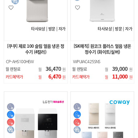
타사보상 | 방문 | 자가
타사보상 | 방문 | 자가
[쿠쿠] 제로 100 슬림 얼음 냉온 정
[SK매직] 원코크 플러스 얼음 냉온
수기 (4컬러)
정수기 (화이트/실버)
CP-AHS100HEW
WPUIAC425SNS
CP-AHS100HEG
WPUIAC425SNW
36,470
39,000
월 렌탈료
월 렌탈료
월
원
월
원
CP-AHS100HEBR
6,470
11,000
CP-AHS100HEB
카드혜택가
카드혜택가
월
원
월
원