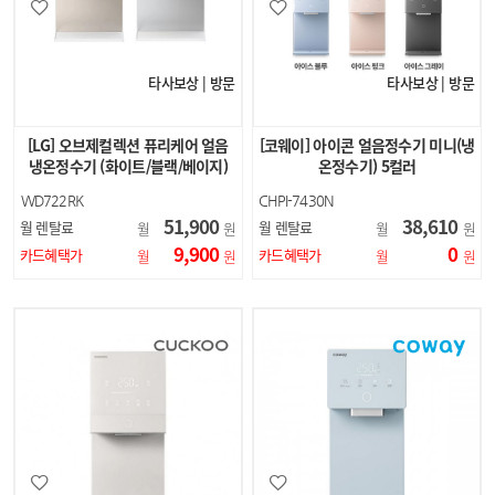
타사보상 | 방문
타사보상 | 방문
[LG] 오브제컬렉션 퓨리케어 얼음
[코웨이] 아이콘 얼음정수기 미니(냉
냉온정수기 (화이트/블랙/베이지)
온정수기) 5컬러
WD722RK
CHPI-7430N
WD722RH
51,900
38,610
월 렌탈료
월 렌탈료
월
원
월
원
WD722RE
9,900
0
카드혜택가
카드혜택가
월
원
월
원