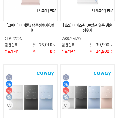
타사보상 | 방문
타사보상 | 방문
[코웨이] 아이콘3 냉온정수기(6컬
[웰스] 아이스원 UV살균 얼음 냉온
러)
정수기
CHP-7220N
WR872MWA
26,010
39,900
월 렌탈료
월 렌탈료
월
원
월
원
0
14,900
카드혜택가
카드혜택가
월
원
월
원