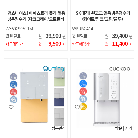
[청호나이스] 아이스트리 플리 얼음
[SK매직] 원코크 얼음냉온정수기
냉온정수기 (다크그레이/오트밀베
(화이트/핑크/그린/블루)
이지)
WI-60C90511M
WPUIAC414
39,900
39,400
월 렌탈료
월 렌탈료
월
원
월
원
9,900
11,400
카드혜택가
카드혜택가
월
원
월
원
방문관리
방문 | 자가