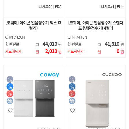
타사보상 | 방문
타사보상 | 방문
[코웨이] 아이콘 얼음정수기 맥스 (3
[코웨이] 아이콘 얼음정수기 스탠다
컬러)
드 (냉온정수기) 4컬러
CHPI-7420N
CHPI-7410N
44,010
41,310
월 렌탈료
월 렌탈료
월
원
월
원
2,010
0
카드혜택가
카드혜택가
월
원
월
원