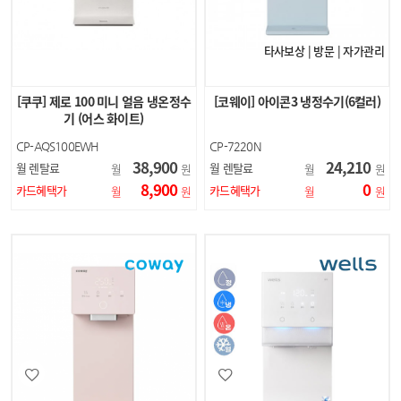
타사보상 | 방문 | 자가관리
[쿠쿠] 제로 100 미니 얼음 냉온정수
[코웨이] 아이콘3 냉정수기(6컬러)
기 (어스 화이트)
CP-AQS100EWH
CP-7220N
38,900
24,210
월 렌탈료
월 렌탈료
월
원
월
원
8,900
0
카드혜택가
카드혜택가
월
원
월
원